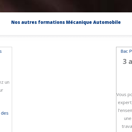
Nos autres formations Mécanique Automobile
s
Bac P
3 
ez un
ur
Vous po
expert,
l’ense
 des
une
trava