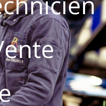
echnicien
Vente
e