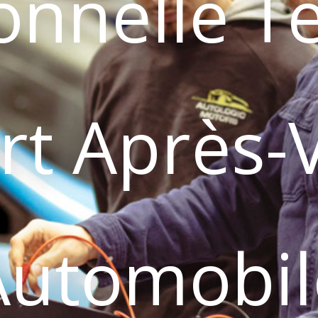
onnelle T
rt Après-
Automobil