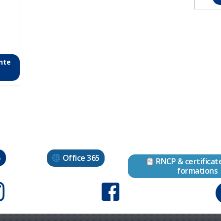
ente
Office 365
o
RNCP & certificat
formations