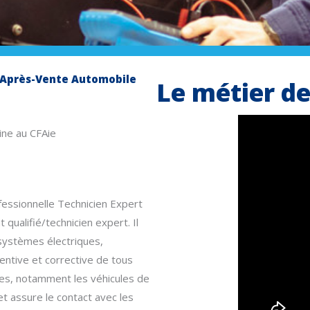
rt Après-Vente Automobile
Le métier d
ine au CFAie
rofessionnelle Technicien Expert
ualifié/technicien expert. Il
systèmes électriques,
entive et corrective de tous
des, notamment les véhicules de
et assure le contact avec les