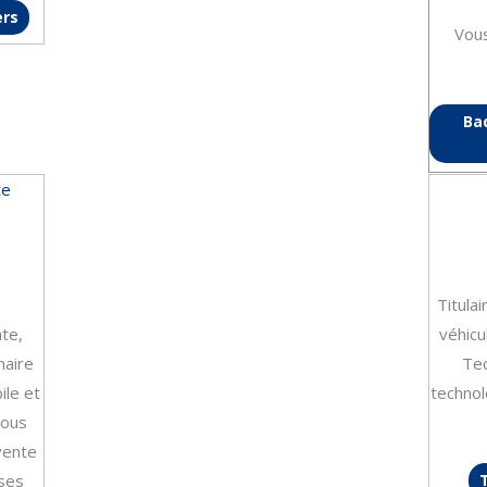
ers
Vou
Ba
te
Titula
te,
véhicu
naire
Tec
ile et
technol
Vous
vente
ises