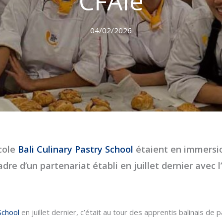
CFAie
04/02/2026
école
Bali Culinary Pastry School
étaient en immersi
cadre d’un partenariat établi en juillet dernier ave
School
en juillet dernier, c’était au tour des apprentis balinais de 