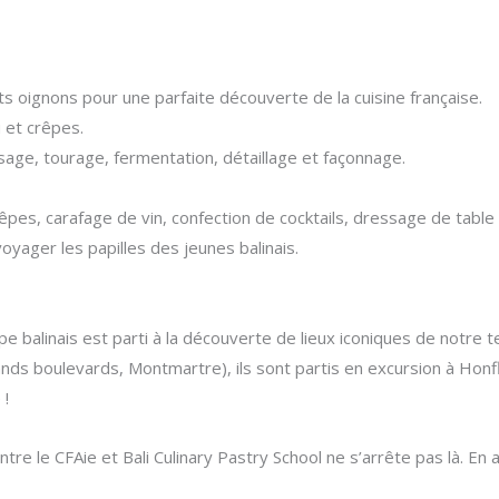
 oignons pour une parfaite découverte de la cuisine française.
 et crêpes.
sage, tourage, fermentation, détaillage et façonnage.
pes, carafage de vin, confection de cocktails, dressage de table
voyager les papilles des jeunes balinais.
pe balinais est parti à la découverte de lieux iconiques de notre t
ds boulevards, Montmartre), ils sont partis en excursion à Honfle
 !
re le CFAie et Bali Culinary Pastry School ne s’arrête pas là. En a