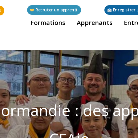
Recruter un apprenti
Enregistrer 
s
Formations
Apprenants
Entr
ormandie : des appr