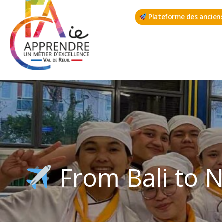
Aller
Plateforme des ancien
au
contenu
From Bali to N