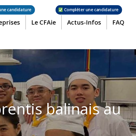
une candidature
Compléter une candidature
eprises
Le CFAie
Actus-Infos
FAQ
entis balinais au