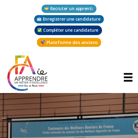
Aller
Recruter un apprenti
au
contenu
Enregistrer une candidature
Compléter une candidature
Plateforme des anciens