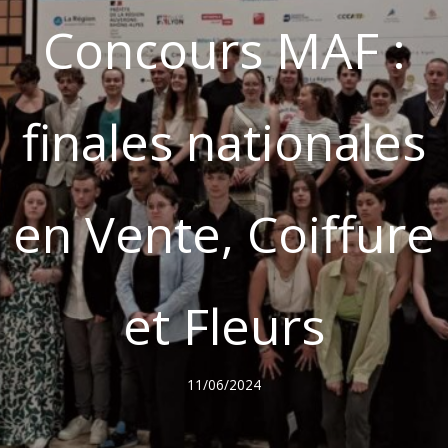
Concours MAF :
finales nationales
en Vente, Coiffure
et Fleurs
11/06/2024