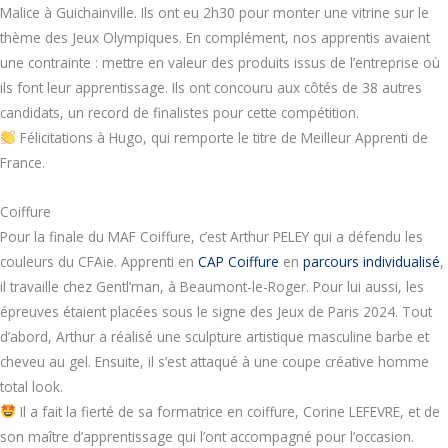
Malice à Guichainville. Ils ont eu 2h30 pour monter une vitrine sur le
thème des Jeux Olympiques. En complément, nos apprentis avaient
une contrainte : mettre en valeur des produits issus de l’entreprise où
ils font leur apprentissage. Ils ont concouru aux côtés de 38 autres
candidats, un record de finalistes pour cette compétition.
Félicitations à Hugo, qui remporte le titre de Meilleur Apprenti de
France.
Coiffure
Pour la finale du MAF Coiffure, c’est Arthur PELEY qui a défendu les
couleurs du CFAie. Apprenti en
CAP Coiffure
en
parcours individualisé
,
il travaille chez Gentl’man, à Beaumont-le-Roger. Pour lui aussi, les
épreuves étaient placées sous le signe des Jeux de Paris 2024. Tout
d’abord, Arthur a réalisé une sculpture artistique masculine barbe et
cheveu au gel. Ensuite, il s’est attaqué à une coupe créative homme
total look.
Il a fait la fierté de sa formatrice en coiffure, Corine LEFEVRE, et de
son maître d’apprentissage qui l’ont accompagné pour l’occasion.