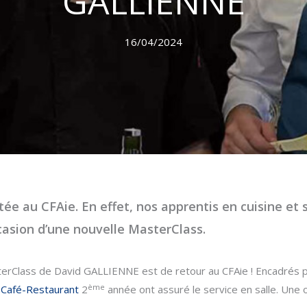
GALLIENNE
16/04/2024
itée au CFAie. En effet, nos apprentis en cuisine et 
casion d’une nouvelle MasterClass.
erClass de David GALLIENNE est de retour au CFAie ! Encadrés pa
ème
-Café-Restaurant
2
année ont assuré le service en salle. Une 