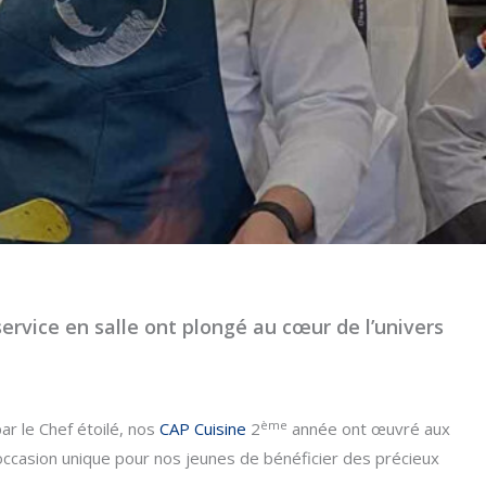
service en salle ont plongé au cœur de l’univers
ème
r le Chef étoilé, nos
CAP Cuisine
2
année ont œuvré aux
occasion unique pour nos jeunes de bénéficier des précieux