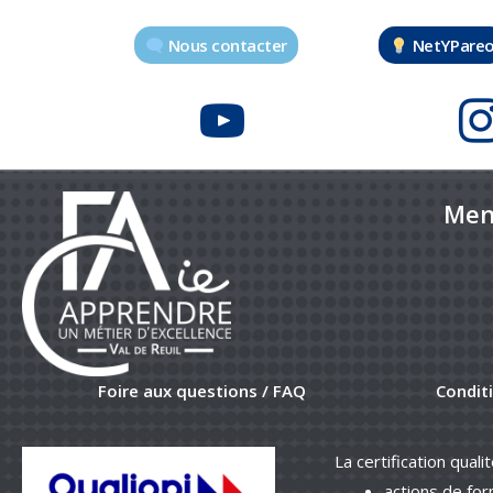
Nous contacter
NetYPare
Men
Foire aux questions / FAQ
Condit
La certification quali
actions de fo