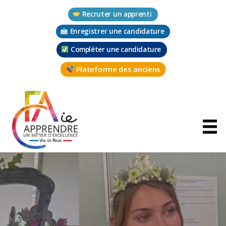
Aller
Recruter un apprenti
au
contenu
Enregistrer une candidature
Compléter une candidature
Plateforme des anciens