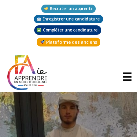
Aller
Recruter un apprenti
au
contenu
Enregistrer une candidature
Compléter une candidature
Plateforme des anciens