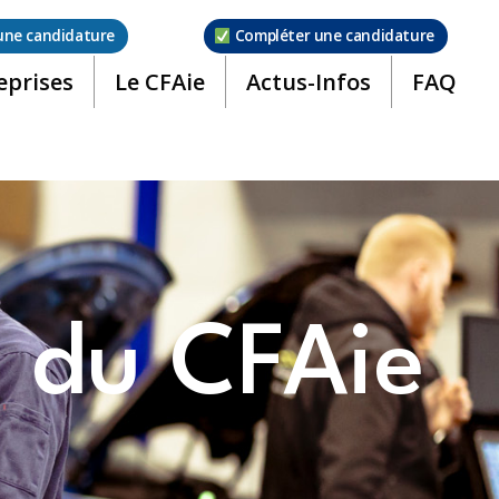
une candidature
Compléter une candidature
eprises
Le CFAie
Actus-Infos
FAQ
s du CFAie