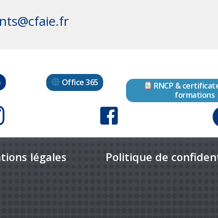
nts@cfaie.fr
Office 365
o
RNCP & certificat
formations
tions légales
Politique de confident