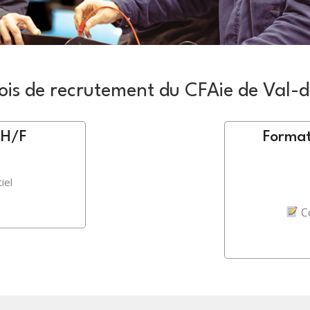
lois de recrutement du CFAie de Val-
 H/F
Format
iel
C