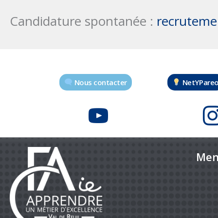
Candidature spontanée :
recruteme
Nous contacter
NetYPare
Men