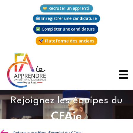
Aller
Recruter un apprenti
au
contenu
Enregistrer une candidature
Compléter une candidature
Plateforme des anciens
Rejoignez les équipes du
CFAie
Retour aux offres d'emploi du CFAie