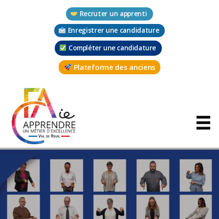
Aller
Recruter un apprenti
au
contenu
Enregistrer une candidature
Compléter une candidature
Plateforme des anciens